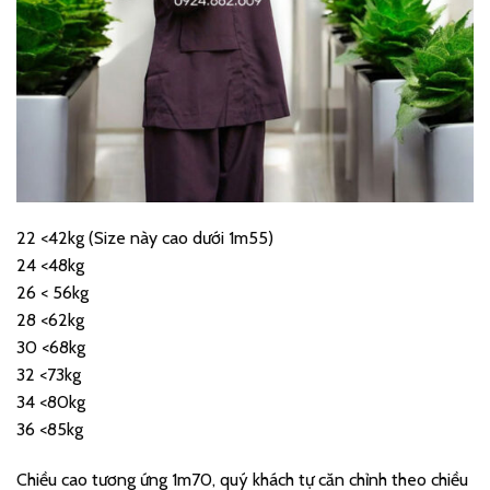
22 <42kg (Size này cao dưới 1m55)
24 <48kg
26 < 56kg
28 <62kg
30 <68kg
32 <73kg
34 <80kg
36 <85kg
Chiều cao tương ứng 1m70, quý khách tự căn chỉnh theo chiều