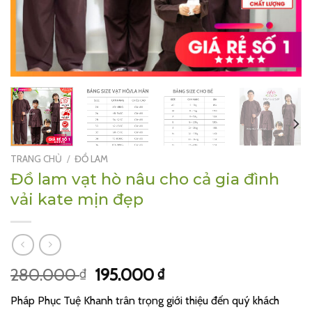
TRANG CHỦ
/
ĐỒ LAM
Đồ lam vạt hò nâu cho cả gia đình
vải kate mịn đẹp
Giá
Giá
280.000
195.000
₫
₫
gốc
hiện
Pháp Phục Tuệ Khanh trân trọng giới thiệu đến quý khách
là:
tại