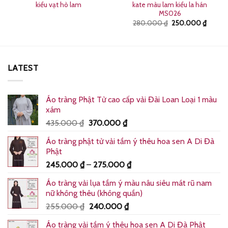
kiểu vạt hò lam
kate màu lam kiểu la hán
MS026
Giá
Giá
280.000
₫
250.000
₫
gốc
hiện
là:
tại
280.000 ₫.
là:
250.0
LATEST
Áo tràng Phật Tử cao cấp vải Đài Loan Loại 1 màu
xám
Giá
Giá
435.000
₫
370.000
₫
gốc
hiện
Áo tràng phật tử vải tầm ý thêu hoa sen A Di Đà
là:
tại
Phật
435.000 ₫.
là:
Khoảng
245.000
₫
–
275.000
₫
370.000 ₫.
giá:
Áo tràng vải lụa tầm ý màu nâu siêu mát rũ nam
từ
nữ không thêu (không quần)
245.000 ₫
Giá
Giá
255.000
₫
240.000
₫
đến
gốc
hiện
275.000 ₫
Áo tràng vải tầm ý thêu hoa sen A Di Đà Phật
là:
tại