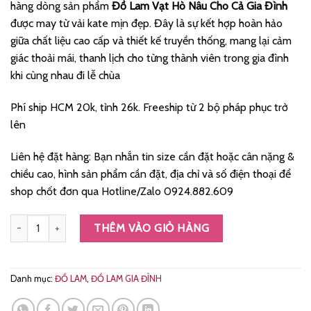
hàng dòng sản phẩm
Đồ Lam Vạt Hò Nâu Cho Cả Gia Đình
280.000 ₫.
là:
được may từ vải kate mịn đẹp. Đây là sự kết hợp hoàn hảo
195.000 ₫.
giữa chất liệu cao cấp và thiết kế truyền thống, mang lại cảm
giác thoải mái, thanh lịch cho từng thành viên trong gia đình
khi cùng nhau đi lễ chùa
Phí ship HCM 20k, tỉnh 26k. Freeship từ 2 bộ pháp phục trở
lên
Liên hệ đặt hàng: Bạn nhắn tin size cần đặt hoặc cân nặng &
chiều cao, hình sản phẩm cần đặt, địa chỉ và số điện thoại để
shop chốt đơn qua Hotline/Zalo 0924.882.609
Đồ lam vạt hò nâu cho cả gia đình vải kate mịn đẹp số lượng
THÊM VÀO GIỎ HÀNG
Danh mục:
ĐỒ LAM
,
ĐỒ LAM GIA ĐÌNH