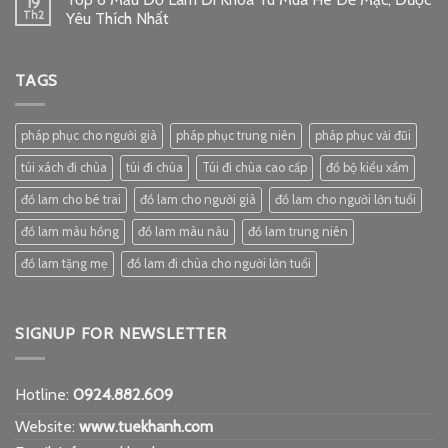
19
Th2
Yêu Thích Nhất
TAGS
pháp phục cho người già
pháp phục trung niên
pháp phục vải đũi
túi xách đi chùa
túi đi chùa
Túi đi chùa cao cấp
đồ bộ kiểu xẩm
đồ lam cho bé trai
đồ lam cho người già
đồ lam cho người lớn tuổi
đồ lam màu hồng
đồ lam màu nâu
đồ lam trung niên
đồ lam tặng mẹ
đồ lam đi chùa cho người lớn tuổi
SIGNUP FOR NEWSLETTER
Hotline:
0924.882.609
Website:
www.tuekhanh.com