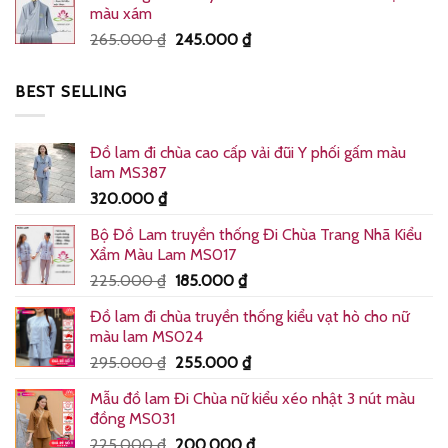
màu xám
255.000 ₫.
là:
Giá
Giá
265.000
₫
245.000
₫
240.000 ₫.
gốc
hiện
là:
tại
BEST SELLING
265.000 ₫.
là:
245.000 ₫.
Đồ lam đi chùa cao cấp vải đũi Y phối gấm màu
lam MS387
320.000
₫
Bộ Đồ Lam truyền thống Đi Chùa Trang Nhã Kiểu
Xẩm Màu Lam MS017
Giá
Giá
225.000
₫
185.000
₫
gốc
hiện
Đồ lam đi chùa truyền thống kiểu vạt hò cho nữ
là:
tại
màu lam MS024
225.000 ₫.
là:
Giá
Giá
295.000
₫
255.000
₫
185.000 ₫.
gốc
hiện
Mẫu đồ lam Đi Chùa nữ kiểu xéo nhật 3 nút màu
là:
tại
đồng MS031
295.000 ₫.
là:
Giá
Giá
225.000
₫
200.000
₫
255.000 ₫.