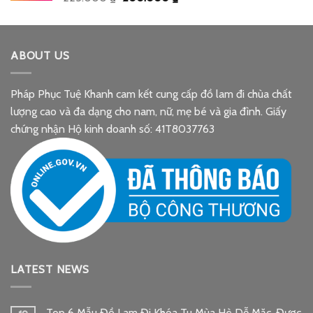
gốc
hiện
là:
tại
225.000 ₫.
là:
ABOUT US
200.000 ₫.
Pháp Phục Tuệ Khanh cam kết cung cấp đồ lam đi chùa chất
lượng cao và đa dạng cho nam, nữ, mẹ bé và gia đình. Giấy
chứng nhận Hộ kinh doanh số: 41T8037763
LATEST NEWS
Top 6 Mẫu Đồ Lam Đi Khóa Tu Mùa Hè Dễ Mặc, Được