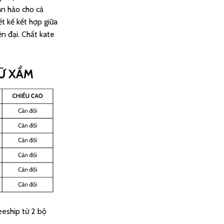
₫.
là:
àn hảo cho cả
180.000 ₫.
ết kế kết hợp giữa
n đại. Chất kate
eeship từ 2 bộ