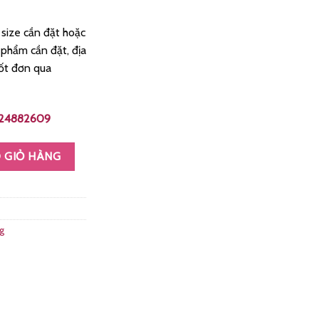
 size cần đặt hoặc
 phẩm cần đặt, địa
hốt đơn qua
0924882609
u Xẩm Thẳng Màu Hồng Nhạt MS021 số lượng
 GIỎ HÀNG
g