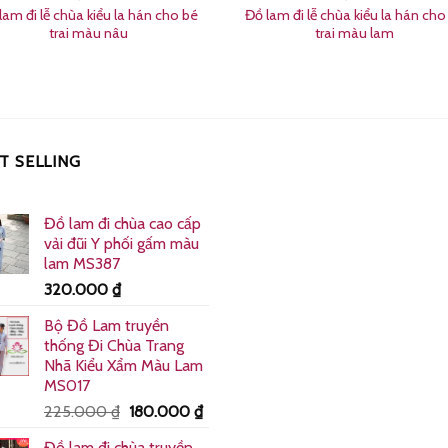
lam đi lễ chùa kiểu la hán cho bé
Đồ lam đi lễ chùa kiểu la hán cho
trai màu nâu
trai màu lam
T SELLING
Đồ lam đi chùa cao cấp
vải đũi Y phối gấm màu
lam MS387
320.000
₫
Bộ Đồ Lam truyền
thống Đi Chùa Trang
Nhã Kiểu Xẩm Màu Lam
₫.
MS017
Giá
Giá
225.000
₫
180.000
₫
gốc
hiện
Đồ lam đi chùa truyền