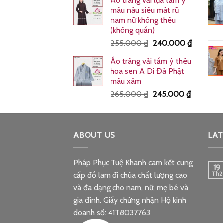
Áo tràng vải lụa tầm ý
từ
màu nâu siêu mát rũ
245.000 ₫
nam nữ không thêu
đến
(không quần)
275.000 ₫
Giá
Giá
255.000
₫
240.000
₫
gốc
hiện
Áo tràng vải tầm ý thêu
là:
tại
hoa sen A Di Đà Phật
255.000 ₫.
là:
màu xám
240.000
Giá
Giá
265.000
₫
245.000
₫
gốc
hiện
là:
tại
265.000 ₫.
là:
ABOUT US
245.000 
LAT
Pháp Phục Tuệ Khanh cam kết cung
19
cấp đồ lam đi chùa chất lượng cao
Th2
và đa dạng cho nam, nữ, mẹ bé và
gia đình. Giấy chứng nhận Hộ kinh
doanh số: 41T8037763