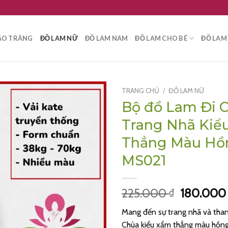
ÁO TRÀNG
ĐỒ LAM NỮ
ĐỒ LAM NAM
ĐỒ LAM CHO BÉ
ĐỒ LAM 
TRANG CHỦ
/
ĐỒ LAM NỮ
Bộ đồ Lam Đi 
Trang Nhã Kiể
Thẳng Màu Hồ
MS021
Giá
225.000
180.00
₫
gốc
Mang đến sự trang nhã và than
là:
Chùa kiểu xẩm thẳng màu hồng