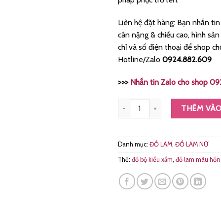
Liên hệ đặt hàng: Bạn nhắn tin
cân nặng & chiều cao, hình sản
chỉ và số điện thoại để shop c
Hotline/Zalo
0924.882.609
>>>
Nhắn tin Zalo cho shop 
Bộ đồ Lam Đi Chùa Trang Nhã Kiể
THÊM VÀO
Danh mục:
ĐỒ LAM
,
ĐỒ LAM NỮ
Thẻ:
đồ bộ kiểu xẩm
,
đồ lam màu hồn