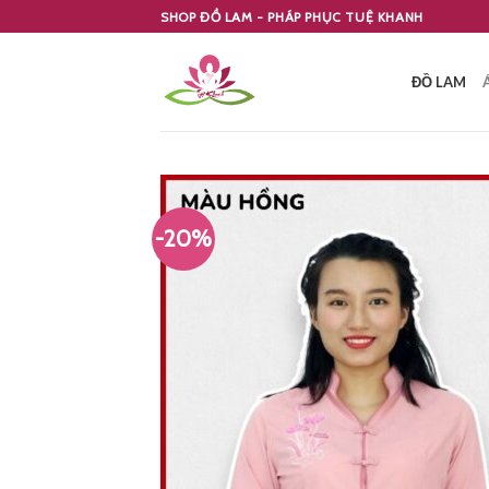
Skip
SHOP ĐỒ LAM - PHÁP PHỤC TUỆ KHANH
to
content
ĐỒ LAM
-20%