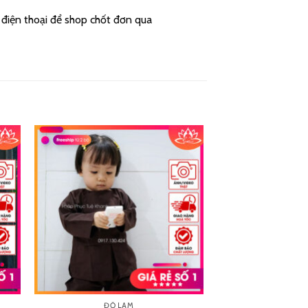
ố điện thoại để shop chốt đơn qua
ĐỒ LAM