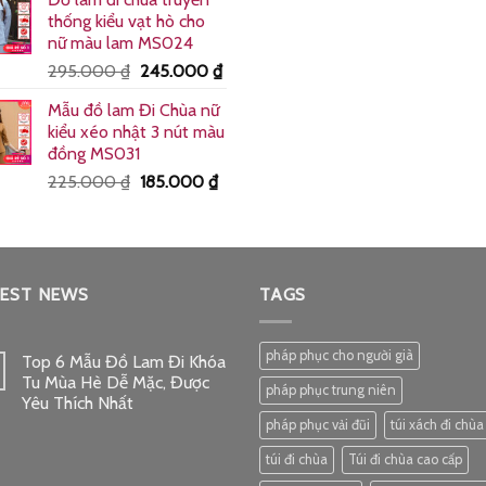
là:
tại
thống kiểu vạt hò cho
225.000 ₫.
là:
nữ màu lam MS024
180.000 ₫.
Giá
Giá
295.000
₫
245.000
₫
gốc
hiện
Mẫu đồ lam Đi Chùa nữ
là:
tại
kiểu xéo nhật 3 nút màu
295.000 ₫.
là:
đồng MS031
245.000 ₫.
Giá
Giá
225.000
₫
185.000
₫
 ₫.
gốc
hiện
là:
tại
225.000 ₫.
là:
185.000 ₫.
₫.
EST NEWS
TAGS
pháp phục cho người già
Top 6 Mẫu Đồ Lam Đi Khóa
Tu Mùa Hè Dễ Mặc, Được
pháp phục trung niên
Yêu Thích Nhất
pháp phục vải đũi
túi xách đi chùa
túi đi chùa
Túi đi chùa cao cấp