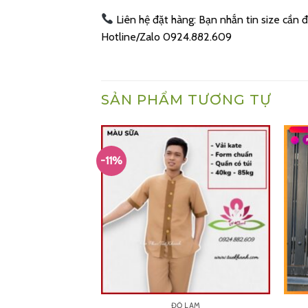
Liên hệ đặt hàng: Bạn nhắn tin size cần đ
Hotline/Zalo 0924.882.609
SẢN PHẨM TƯƠNG TỰ
-11%
 LAM
ĐỒ LAM