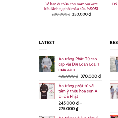
 cho nam vải kate
Đồ lam đi chùa cho nam vải kate
Đồ 
ểu la hán MS027
kiểu lãnh tụ phối màu sữa MS051
Giá
Giá
Giá
Giá
₫
250.000
₫
280.000
₫
250.000
₫
gốc
hiện
gốc
hiện
là:
tại
là:
tại
260.000 ₫.
là:
280.000 ₫.
là:
250.000 ₫.
250.000 ₫.
LATEST
BES
Áo tràng Phật Tử cao
cấp vải Đài Loan Loại 1
màu xám
Giá
Giá
435.000
₫
370.000
₫
gốc
hiện
Áo tràng phật tử vải
là:
tại
tầm ý thêu hoa sen A
435.000 ₫.
là:
Di Đà Phật
370.000 
245.000
₫
–
Khoảng
275.000
₫
giá: