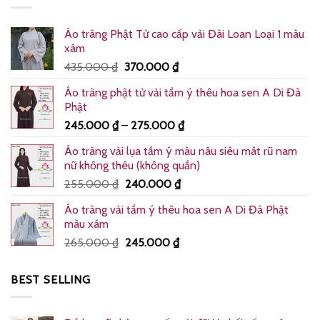
Áo tràng Phật Tử cao cấp vải Đài Loan Loại 1 màu
xám
Giá
Giá
435.000
₫
370.000
₫
gốc
hiện
Áo tràng phật tử vải tầm ý thêu hoa sen A Di Đà
là:
tại
Phật
435.000 ₫.
là:
Khoảng
245.000
₫
–
275.000
₫
370.000 ₫.
giá:
Áo tràng vải lụa tầm ý màu nâu siêu mát rũ nam
từ
nữ không thêu (không quần)
245.000 ₫
Giá
Giá
255.000
₫
240.000
₫
đến
gốc
hiện
275.000 ₫
Áo tràng vải tầm ý thêu hoa sen A Di Đà Phật
là:
tại
màu xám
255.000 ₫.
là:
Giá
Giá
265.000
₫
245.000
₫
240.000 ₫.
gốc
hiện
là:
tại
BEST SELLING
265.000 ₫.
là:
245.000 ₫.