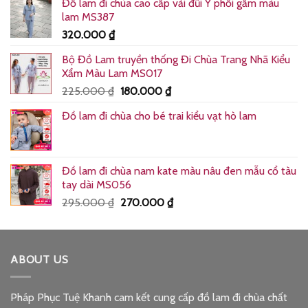
Đồ lam đi chùa cao cấp vải đũi Y phối gấm màu
lam MS387
320.000
₫
Bộ Đồ Lam truyền thống Đi Chùa Trang Nhã Kiểu
Xẩm Màu Lam MS017
Giá
Giá
225.000
₫
180.000
₫
gốc
hiện
Đồ lam đi chùa cho bé trai kiểu vạt hò lam
là:
tại
225.000 ₫.
là:
180.000 ₫.
Đồ lam đi chùa nam kate màu nâu đen mẫu cổ tàu
tay dài MS056
Giá
Giá
295.000
₫
270.000
₫
gốc
hiện
là:
tại
295.000 ₫.
là:
ABOUT US
270.000 ₫.
Pháp Phục Tuệ Khanh cam kết cung cấp đồ lam đi chùa chất