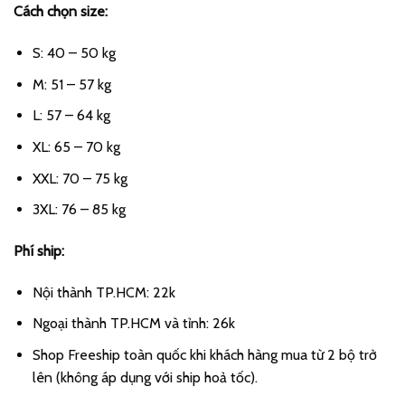
Cách chọn size:
là:
tại
280.000 ₫.
là:
S: 40 – 50 kg
250.000 ₫.
M: 51 – 57 kg
L: 57 – 64 kg
XL: 65 – 70 kg
XXL: 70 – 75 kg
3XL: 76 – 85 kg
Phí ship:
Nội thành TP.HCM: 22k
Ngoại thành TP.HCM và tỉnh: 26k
Shop Freeship toàn quốc khi khách hàng mua từ 2 bộ trở
lên (không áp dụng với ship hoả tốc).