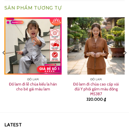
SẢN PHẨM TƯƠNG TỰ
ĐỒ LAM
ĐỒ LAM
Đồ lam đi lễ chùa kiểu la hán
Đồ lam đi chùa cao cấp vải
cho bé gái màu lam
đũi Y phối gấm màu đồng
MS387
320.000
₫
LATEST