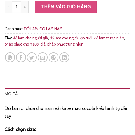
Đồ lam đi chùa cho nam vải kate màu cocola kiểu lãnh tụ dài tay MS0
THÊM VÀO GIỎ HÀNG
Danh mục:
ĐỒ LAM
,
ĐỒ LAM NAM
Thẻ:
đồ lam cho người già
,
đồ lam cho người lớn tuổi
,
đồ lam trung niên
,
pháp phục cho người già
,
pháp phục trung niên
MÔ TẢ
Đồ lam đi chùa cho nam vải kate màu cocola kiểu lãnh tụ dài
tay
Cách chọn size: