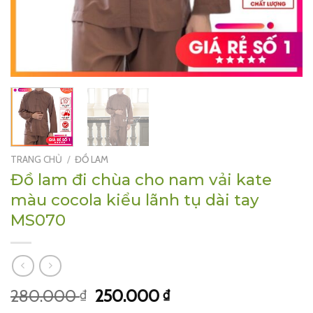
TRANG CHỦ
/
ĐỒ LAM
Đồ lam đi chùa cho nam vải kate
màu cocola kiểu lãnh tụ dài tay
MS070
Giá
Giá
280.000
250.000
₫
₫
gốc
hiện