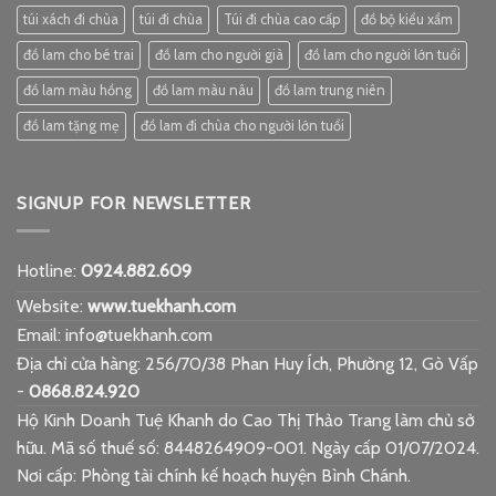
túi xách đi chùa
túi đi chùa
Túi đi chùa cao cấp
đồ bộ kiểu xẩm
đồ lam cho bé trai
đồ lam cho người già
đồ lam cho người lớn tuổi
đồ lam màu hồng
đồ lam màu nâu
đồ lam trung niên
đồ lam tặng mẹ
đồ lam đi chùa cho người lớn tuổi
SIGNUP FOR NEWSLETTER
Hotline:
0924.882.609
Website:
www.tuekhanh.com
Email: info@tuekhanh.com
Địa chỉ cửa hàng: 256/70/38 Phan Huy Ích, Phường 12, Gò Vấp
-
0868.824.920
Hộ Kinh Doanh Tuệ Khanh do Cao Thị Thảo Trang làm chủ sở
hữu. Mã số thuế số: 8448264909-001. Ngày cấp 01/07/2024.
Nơi cấp: Phòng tài chính kế hoạch huyện Bình Chánh.