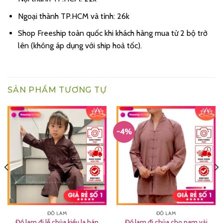
Ngoại thành TP.HCM và tỉnh: 26k
Shop Freeship toàn quốc khi khách hàng mua từ 2 bộ trở
lên (không áp dụng với ship hoả tốc).
SẢN PHẨM TƯƠNG TỰ
-4%
ĐỒ LAM
ĐỒ LAM
Đồ lam đi lễ chùa kiểu la hán
Đồ lam đi chùa cho nam vải