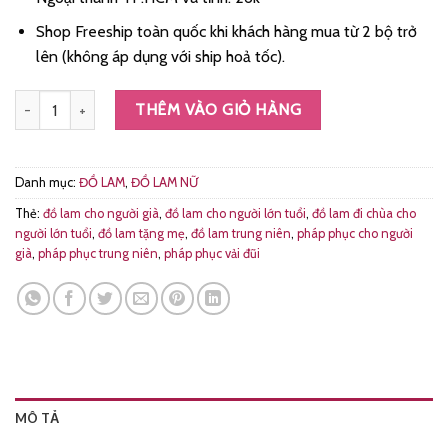
Shop Freeship toàn quốc khi khách hàng mua từ 2 bộ trở
lên (không áp dụng với ship hoả tốc).
Đồ lam đi chùa nữ vải đũi vân mây thêu sen quạt màu socola số lượng
THÊM VÀO GIỎ HÀNG
Danh mục:
ĐỒ LAM
,
ĐỒ LAM NỮ
Thẻ:
đồ lam cho người già
,
đồ lam cho người lớn tuổi
,
đồ lam đi chùa cho
người lớn tuổi
,
đồ lam tặng mẹ
,
đồ lam trung niên
,
pháp phục cho người
già
,
pháp phục trung niên
,
pháp phục vải đũi
MÔ TẢ