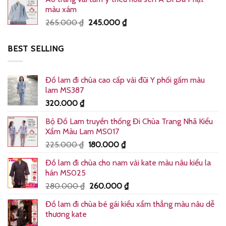
là:
tại
màu xám
255.000 ₫.
là:
Giá
Giá
265.000
₫
245.000
₫
240.000 ₫.
gốc
hiện
là:
tại
BEST SELLING
265.000 ₫.
là:
245.000 ₫.
Đồ lam đi chùa cao cấp vải đũi Y phối gấm màu
lam MS387
320.000
₫
Bộ Đồ Lam truyền thống Đi Chùa Trang Nhã Kiểu
Xẩm Màu Lam MS017
Giá
Giá
225.000
₫
180.000
₫
gốc
hiện
Đồ lam đi chùa cho nam vải kate màu nâu kiểu la
là:
tại
hán MS025
225.000 ₫.
là:
Giá
Giá
280.000
₫
260.000
₫
180.000 ₫.
gốc
hiện
Đồ lam đi chùa bé gái kiểu xẩm thẳng màu nâu dễ
là:
tại
thương kate
280.000 ₫.
là: