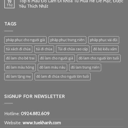
Top 6 Mẫu Đồ Lam Đi Khóa Tu Mùa Hè Dễ Mặc, Được
19
Th2
Yêu Thích Nhất
TAGS
pháp phục cho người già
pháp phục trung niên
pháp phục vải đũi
túi xách đi chùa
túi đi chùa
Túi đi chùa cao cấp
đồ bộ kiểu xẩm
đồ lam cho bé trai
đồ lam cho người già
đồ lam cho người lớn tuổi
đồ lam màu hồng
đồ lam màu nâu
đồ lam trung niên
đồ lam tặng mẹ
đồ lam đi chùa cho người lớn tuổi
SIGNUP FOR NEWSLETTER
Hotline:
0924.882.609
Website:
www.tuekhanh.com