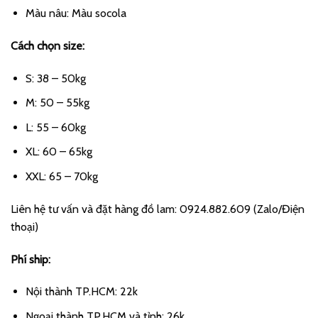
300.000 ₫.
là:
Màu nâu: Màu socola
250.000 ₫.
Cách chọn size:
S: 38 – 50kg
M: 50 – 55kg
L: 55 – 60kg
XL: 60 – 65kg
XXL: 65 – 70kg
Liên hệ tư vấn và đặt hàng đồ lam: 0924.882.609 (Zalo/Điện
thoại)
Phí ship:
Nội thành TP.HCM: 22k
Ngoại thành TP.HCM và tỉnh: 26k