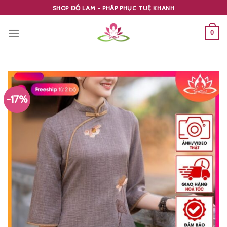
Skip
SHOP ĐỒ LAM - PHÁP PHỤC TUỆ KHANH
to
content
0
-17%