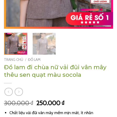
TRANG CHỦ
/
ĐỒ LAM
Đồ lam đi chùa nữ vải đũi vân mây
thêu sen quạt màu socola
Giá
Giá
300.000
250.000
₫
₫
gốc
hiện
Chất liệu vải đũi vân mây mềm mịn mát, ít nhăn
là:
tại