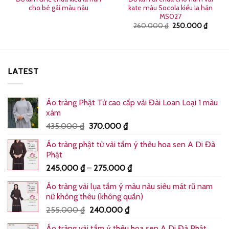
cho bé gái màu nâu
kate màu Socola kiểu la hán
MS027
Giá
Giá
260.000
₫
250.000
₫
gốc
hiện
là:
tại
260.000 ₫.
là:
000 ₫.
250.0
LATEST
Áo tràng Phật Tử cao cấp vải Đài Loan Loại 1 màu
xám
Giá
Giá
435.000
₫
370.000
₫
gốc
hiện
Áo tràng phật tử vải tầm ý thêu hoa sen A Di Đà
là:
tại
Phật
435.000 ₫.
là:
Khoảng
245.000
₫
–
275.000
₫
370.000 ₫.
giá:
Áo tràng vải lụa tầm ý màu nâu siêu mát rũ nam
từ
nữ không thêu (không quần)
245.000 ₫
Giá
Giá
255.000
₫
240.000
₫
đến
gốc
hiện
275.000 ₫
Áo tràng vải tầm ý thêu hoa sen A Di Đà Phật