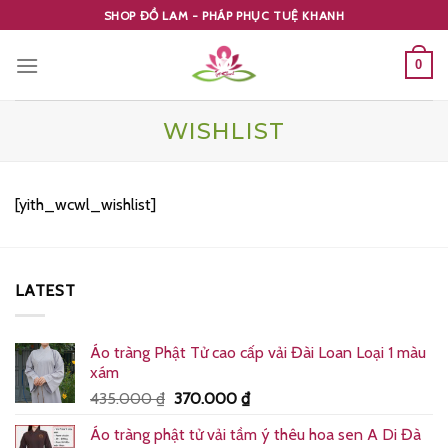
Skip
SHOP ĐỒ LAM - PHÁP PHỤC TUỆ KHANH
to
content
0
WISHLIST
[yith_wcwl_wishlist]
LATEST
Áo tràng Phật Tử cao cấp vải Đài Loan Loại 1 màu
xám
Giá
Giá
435.000
₫
370.000
₫
gốc
hiện
Áo tràng phật tử vải tầm ý thêu hoa sen A Di Đà
là:
tại