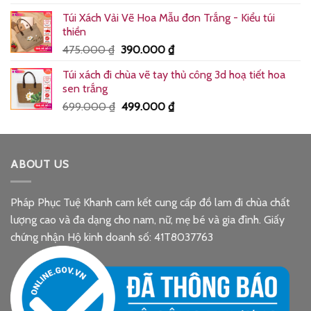
gốc
hiện
Túi Xách Vải Vẽ Hoa Mẫu đơn Trắng - Kiểu túi
là:
tại
thiền
225.000 ₫.
là:
Giá
Giá
475.000
₫
390.000
₫
185.000 ₫.
gốc
hiện
Túi xách đi chùa vẽ tay thủ công 3d hoạ tiết hoa
là:
tại
sen trắng
475.000 ₫.
là:
Giá
Giá
699.000
₫
499.000
₫
390.000 ₫.
gốc
hiện
là:
tại
699.000 ₫.
là:
ABOUT US
499.000 ₫.
Pháp Phục Tuệ Khanh cam kết cung cấp đồ lam đi chùa chất
lượng cao và đa dạng cho nam, nữ, mẹ bé và gia đình. Giấy
chứng nhận Hộ kinh doanh số: 41T8037763