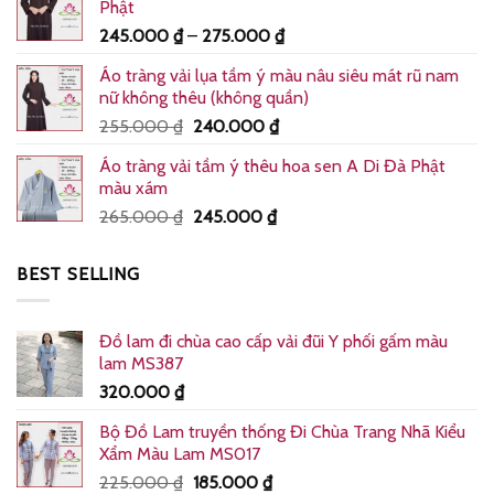
Phật
435.000 ₫.
là:
Khoảng
245.000
₫
–
275.000
₫
370.000 ₫.
giá:
Áo tràng vải lụa tầm ý màu nâu siêu mát rũ nam
từ
nữ không thêu (không quần)
245.000 ₫
Giá
Giá
255.000
₫
240.000
₫
đến
gốc
hiện
275.000 ₫
Áo tràng vải tầm ý thêu hoa sen A Di Đà Phật
là:
tại
màu xám
255.000 ₫.
là:
Giá
Giá
265.000
₫
245.000
₫
240.000 ₫.
gốc
hiện
là:
tại
BEST SELLING
265.000 ₫.
là:
245.000 ₫.
Đồ lam đi chùa cao cấp vải đũi Y phối gấm màu
lam MS387
320.000
₫
Bộ Đồ Lam truyền thống Đi Chùa Trang Nhã Kiểu
Xẩm Màu Lam MS017
Giá
Giá
225.000
₫
185.000
₫